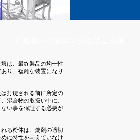
打錠機への供給 / 分包装置充填
充填は、最終製品の均一性
であり、複雑な装置になり
たは打錠される前に所定の
て、混合物の取扱い中に、
らない事を保証する必要が
される粉体は、錠剤の適切
ために特性を与えていなけ