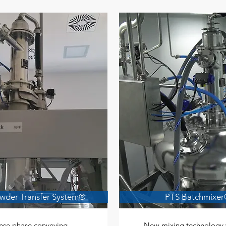
wder Transfer System®
PTS Batchmixe
nse phase conveying
New mixing technology 