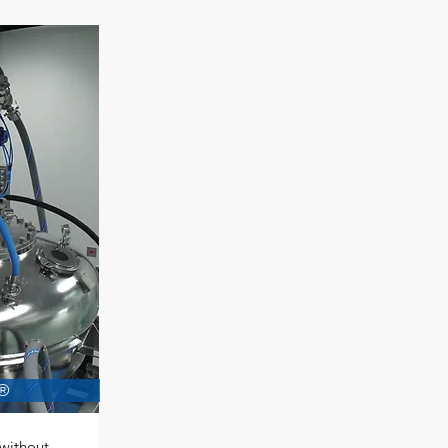
r®
without