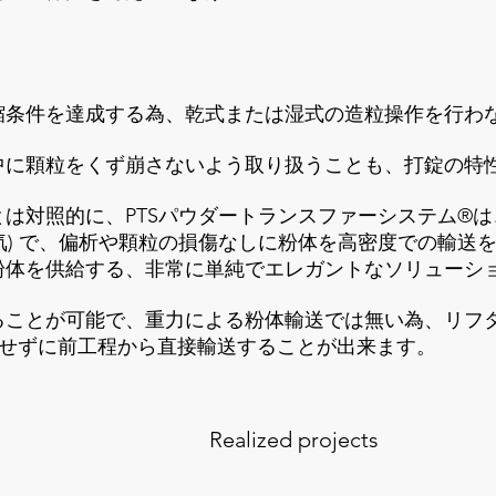
縮条件を達成する為、乾式または湿式の造粒操作を行わ
中に顆粒をくず崩さないよう取り扱うことも、打錠の特
対照的に、PTSパウダートランスファーシステム®は、1
/kgの空気) で、偏析や顆粒の損傷なしに粉体を高密度での
粉体を供給する、非常に単純でエレガントなソリューシ
ることが可能で、重力による粉体輸送では無い為、リフ
用せずに前工程から直接輸送することが出来ます。
Realized projects