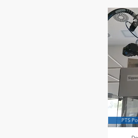
PTS Po
De