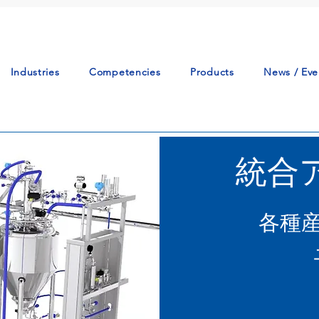
Industries
Competencies
Products
News / Eve
統合
各種