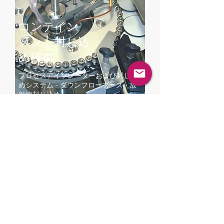
コンテイン
メント封じ込
め
​技術
プロセスアイソレーターおよび封じ込
めシステム - ダウンフローブース - 放
射線封じ込め
コンテイン
メント封じ込