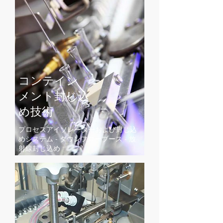
コンテイン
メント封じ込
め
​技術
プロセスアイソレーターおよび封じ込
めシステム - ダウンフローブース - 放
射線封じ込め