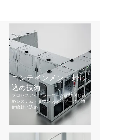
コンテインメント封じ
込め
​技術
プロセスアイソレーターおよび封じ込
めシステム - ダウンフローブース - 放
射線封じ込め