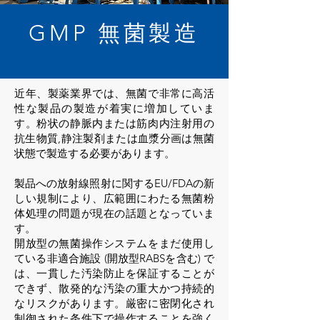
GMP 無菌製造
近年、製薬業界では、無菌で非常に高活
性な製品の製造が着実に増加していま
す。粉状の静脈内または筋肉内注射用の
抗生物質,静注製剤または血漿分画は無菌
状態で製造する必要があります。
製品への放射線照射に関するEU/FDAの新
しい規制により、広範囲にわたる無菌粉
体処理の問題が現在の話題となっていま
す。
開放型の無菌操作システムをまだ使用し
ている非適合施設 (開放型RABSを含む) で
は、一貫した汚染防止を保証することが
できず、散発的な汚染の重大かつ持続的
なリスクがあります。厳密に密閉化され
制御された条件下で操作することを強く