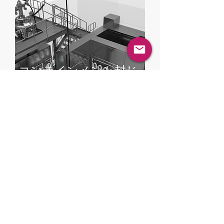
コンテインメント封じ
込め
​技術
プロセスアイソレーターおよび封じ込
めシステム - ダウンフローブース - 放
射線封じ込め