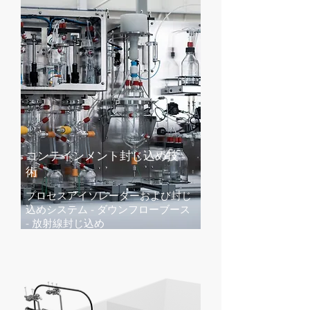
コンテインメント封じ込め
​技
術
プロセスアイソレーターおよび封じ
込めシステム - ダウンフローブース
- 放射線封じ込め