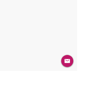
秤量 / 小分け充填
ブレンディング / ミキシング