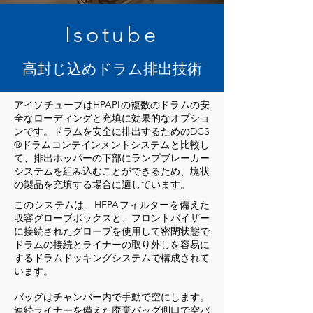
Isotube
高封じ込めドラム排出技術
アイソチューブはHPAPIの複数のドラムの安
全なローディングと充填に効果的なオプショ
ンです。ドラムを安全に排出するためのDCS
®ドラムコンテインメントシステムと比較し
て、排出ホッパーの下部にランプブレーカー
システムを組み込むことができるため、塊状
の製品を充填する場合に適しています。
このシステムは、HEPAフィルターを備えた
収容グローブボックスと、フロントバイザー
に接続されたグローブを使用して密閉状態で
ドラムの接続とライナーの取り外しを容易に
するドラムドッキングシステムで構成されて
います。
バッグはチャンバー内で手動で空にします。
連続ライナーを備えた廃棄バッグ側口で空バ