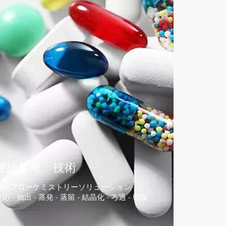
連続生産 技術
連続フローケミストリーソリューション
応 - 抽出 - 蒸発 - 蒸留 - 結晶化 - ろ過 - 乾燥