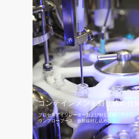
コンテインメント封じ込め
​技
プロセスアイソレーターおよび封じ込めシステム - 
ウンフローブース - 放射線封じ込め