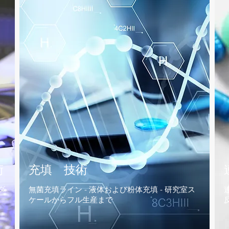
術
充填 技術
ダ
無菌充填ライン - 液体および粉体充填 - 研究室ス
ケールからフル生産まで
反