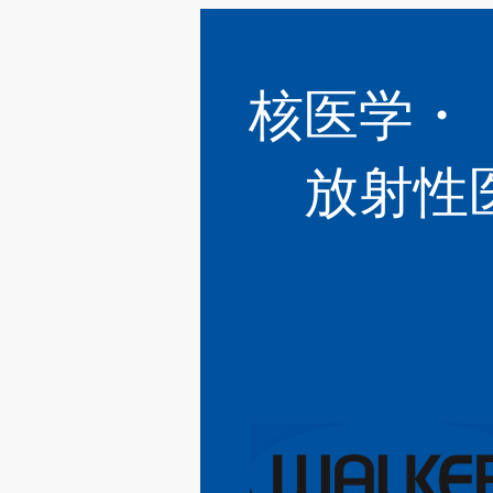
核医学・
​ 放射