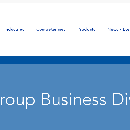
Industries
Competencies
Products
News / Eve
oup Business Di
ービスを販売するために、次の4つの事業部門に分かれ
連携して活動しています。