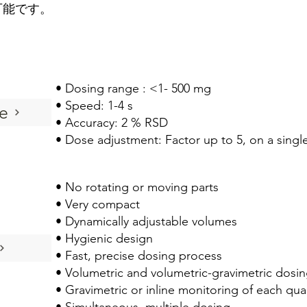
可能です。
• Dosing range : <1- 500 mg
• Speed: 1-4 s
e
• Accuracy: 2 % RSD
• Dose adjustment: Factor up to 5, on a singl
• No rotating or moving parts
• Very compact
• Dynamically adjustable volumes
• Hygienic design
• Fast, precise dosing process
• Volumetric and volumetric-gravimetric dosi
• Gravimetric or inline monitoring of each qu