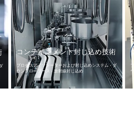
コンテインメント封じ込め
​技術
術
プロセスアイソレーターおよび封じ込めシステム - ダ
ダ
ウンフローブース - 放射線封じ込め
録）するとビデオ、パンフレット、ウェビナー等のより多