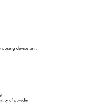
e dosing device unit
ng
antity of powder