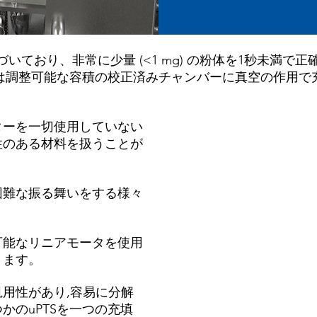
に基づいており、非常に少量 (<1 mg) の粉体を1秒未満
体は調整可能な容積の校正済みチャンバーに真空の作用
ターを一切使用していない
性のある材料を扱うことが
困難な振る舞いをする様々
可能なリニアモータを使用
きます。
用性があり,容易に分解
かのuPTSを一つの充填