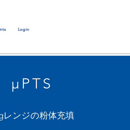
nts
Login
µPTS
gレンジの粉体充填