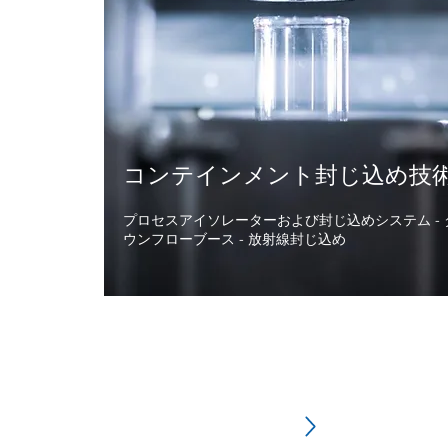
コンテインメント封じ込め
​技
プロセスアイソレーターおよび封じ込めシステム - 
ウンフローブース - 放射線封じ込め
ログイン（登