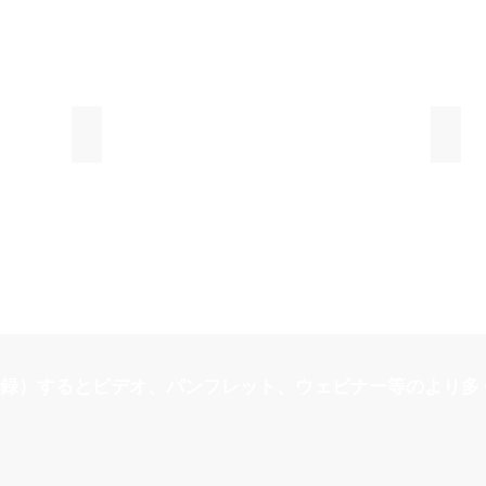
コンテイメント（封じ込め）
エン
録）するとビデオ、パンフレット、ウェビナー等のより多