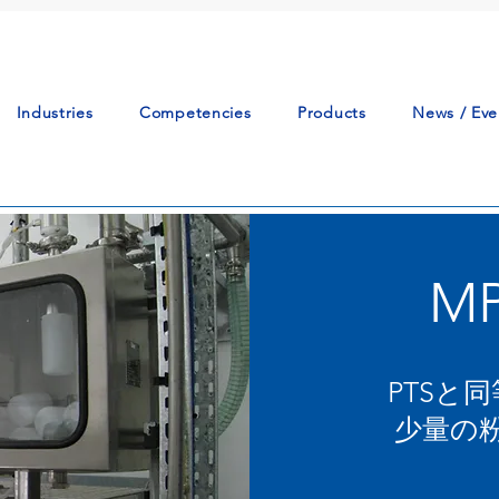
Industries
Competencies
Products
News / Eve
M
PTSと
少量の