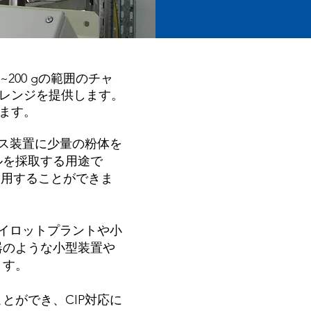
~200 gの範囲のチャ
のレンジを提供します。
います。
セス装置に少量の粉体を
ルを採取する用途で
使用することができま
パイロットプラントや小
器のような小型装置や
ます。
とができ、CIP対応
に