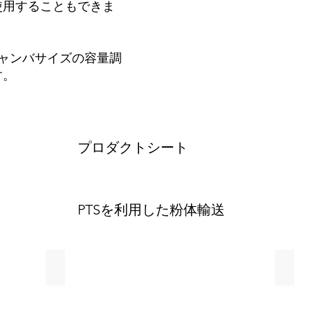
使用することもできま
チャンバサイズの容量調
す。
プロダクトシート
PTSを利用した粉体輸送
秤量 / 小分け充填
ブレ