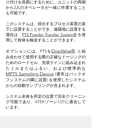
り付けを容易にするために、ユニットの両側
から2人のオペレータが一緒に作業すること
も可能です。
このシステムは、排出するプロセス装置の直
下に設置することができ、遠隔地に設置する
場合は、
PTS Powder Transfer System®
を使
用して粉体を輸送することができます。
DosiValve®
,
オプションには、PTSを
と組
み合わせて使用する際
の
正確なドージングの
ためのロードセル、充填ラインに組み込まれ
たミルまたはふるい、および標準的な
MPTS Sampling Device
(通常はパックオ
フシステムの隣に設置) を使用したシステム
からの自動サンプリングが含まれます。
システム全体を所定の位置で完全クリーニン
グ可能であり、ATEXゾーン1/21に適合して
います。