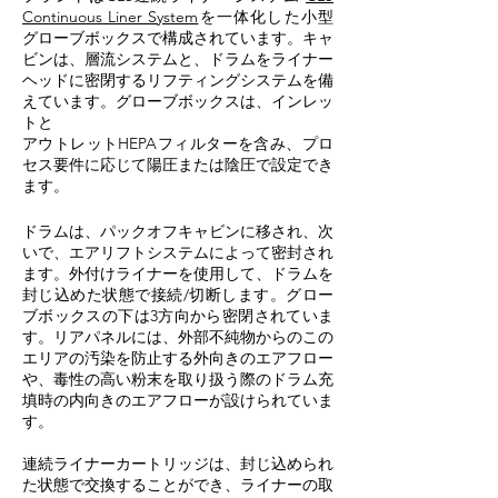
Continuous Liner System
を一体化した小型
グローブボックスで構成されています。キャ
ビンは、層流システムと、ドラムをライナー
ヘッドに密閉するリフティングシステムを備
えています。グローブボックスは、インレッ
トと
アウトレットHEPAフィルターを含み、プロ
セス要件に応じて陽圧または陰圧で設定でき
ます。
ドラムは、パックオフキャビンに移され、次
いで、エアリフトシステムによって密封され
ます。外付けライナーを使用して、ドラムを
封じ込めた状態で接続/切断します。グロー
ブボックスの下は3方向から密閉されていま
す。
リアパネルには、外部不純物からのこの
エリアの汚染を防止する外向きのエアフロー
や、毒性の高い粉末を取り扱う際のドラム充
填時の内向きのエアフローが設けられていま
す
。
連続ライナーカートリッジは、封じ込められ
た状態で交換することができ、ライナーの取