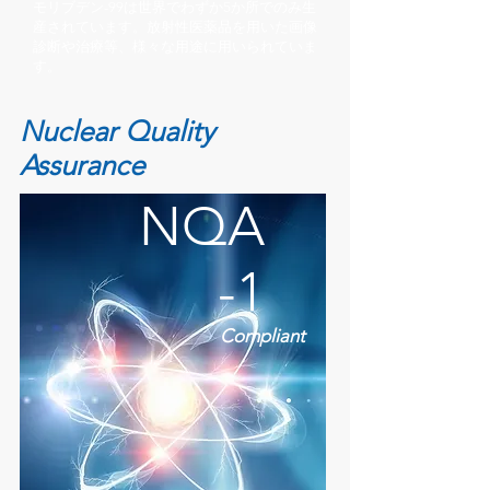
モリブデン-99は世界でわずか5か所でのみ生
産されています。放射性医薬品を用いた画像
診断や治療等、様々な用途に用いられていま
す。
Nuclear Quality
Assurance
NQA
-1
Compliant