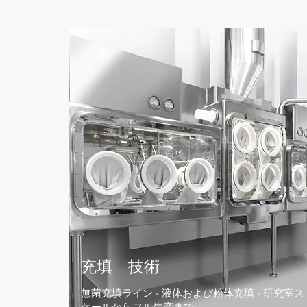
充填 技術
無菌充填ライン - 液体および粉体充填 - 研究室ス
ケールからフル生産まで