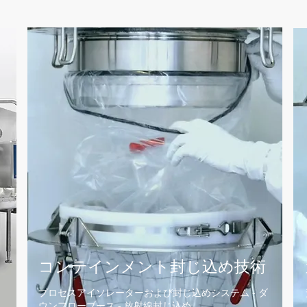
コンテインメント封じ込め
​技術
プロセスアイソレーターおよび封じ込めシステム - ダ
ウンフローブース - 放射線封じ込め