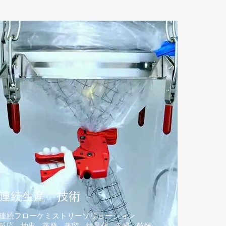
連続生産 技術
連続フローケミストリーソリューション
反応 - 抽出 - 蒸発 - 蒸留 - 結晶化 - ろ過 - 乾燥