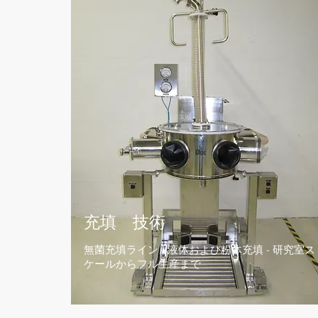
充填 技術
無菌充填ライン - 液体および粉体充填 - 研究室ス
ケールからフル生産まで