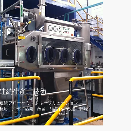
連続生産 技術
連続フローケミストリーソリューション
反応 - 抽出 - 蒸発 - 蒸留 - 結晶化 - ろ過 - 乾燥