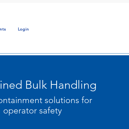
nts
Login
ined Bulk Handling
ontainment solutions for
operator
safety