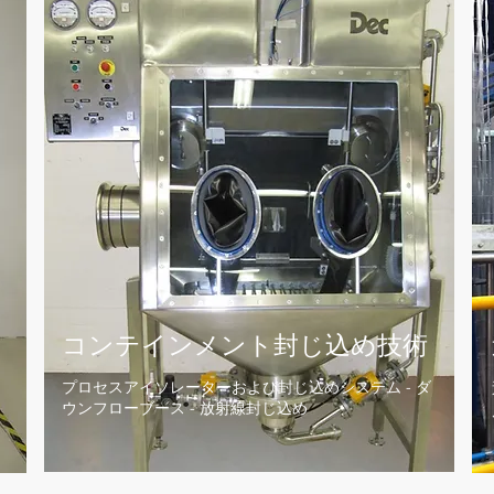
コンテインメント封じ込め
​技術
プロセスアイソレーターおよび封じ込めシステム - ダ
ウンフローブース - 放射線封じ込め