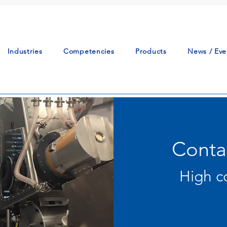
Industries
Competencies
Products
News / Eve
Conta
High c