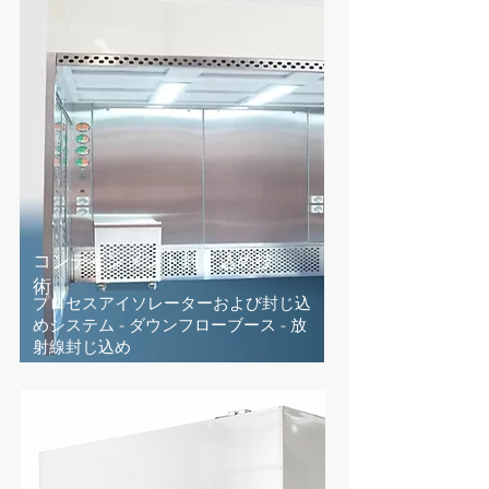
コンテインメント封じ込め
​技
術
プロセスアイソレーターおよび封じ込
めシステム - ダウンフローブース - 放
射線封じ込め