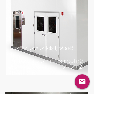
コンテインメント封じ込め
​技
術
プロセスアイソレーターおよび封じ込
めシステム - ダウンフローブース - 放
射線封じ込め